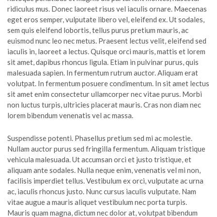
ridiculus mus. Donec laoreet risus vel iaculis ornare. Maecenas
eget eros semper, vulputate libero vel, eleifend ex. Ut sodales,
sem quis eleifend lobortis, tellus purus pretium mauris, ac
euismod nunc leo nec metus. Praesent lectus velit, eleifend sed
iaculis in, laoreet a lectus. Quisque orci mauris, mattis et lorem
sit amet, dapibus rhoncus ligula. Etiam in pulvinar purus, quis
malesuada sapien. In fermentum rutrum auctor. Aliquam erat
volutpat. In fermentum posuere condimentum. In sit amet lectus
sit amet enim consectetur ullamcorper nec vitae purus. Morbi
non luctus turpis, ultricies placerat mauris. Cras non diam nec
lorem bibendum venenatis vel ac massa.
Suspendisse potenti. Phasellus pretium sed mi ac molestie.
Nullam auctor purus sed fringilla fermentum. Aliquam tristique
vehicula malesuada. Ut accumsan orci et justo tristique, et
aliquam ante sodales. Nulla neque enim, venenatis vel mi non,
facilisis imperdiet tellus. Vestibulum ex orci, vulputate ac urna
ac, iaculis rhoncus justo. Nunc cursus iaculis vulputate. Nam
vitae augue a mauris aliquet vestibulum nec porta turpis.
Mauris quam magna, dictum nec dolor at, volutpat bibendum